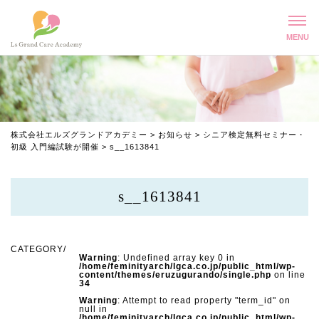
株式会社エルズグランドアカデミー
>
お知らせ
>
シニア検定無料セミナー・
初級 入門編試験が開催
>
s__1613841
s__1613841
Warning
: Undefined array key 0 in
/home/feminityarch/lgca.co.jp/public_html/wp-
content/themes/eruzugurando/single.php
on line
34
Warning
: Attempt to read property "term_id" on
null in
/home/feminityarch/lgca.co.jp/public_html/wp-